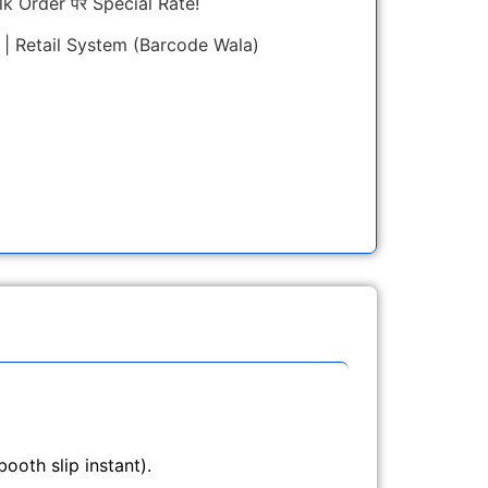
 Bulk Order पर Special Rate!
7 | Retail System (Barcode Wala)
ooth slip instant).