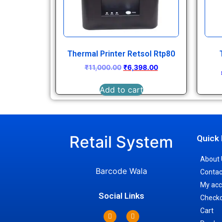
Thermal Printer Retsol Rtp80
₹
11,000.00
₹
6,398.00
Add to cart
Retail System
Quick 
About 
Barcode Wala
Contac
My acc
Social Links
Check
Cart