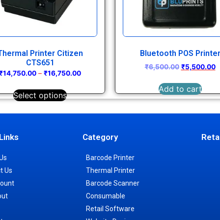
Thermal Printer Citizen
Bluetooth POS Printe
CTS651
₹
6,500.00
₹
5,500.00
₹
14,750.00
–
₹
16,750.00
Add to cart
Select options
Links
Category
Reta
Us
Barcode Printer
t Us
Thermal Printer
ount
Barcode Scanner
out
Consumable
Retail Software