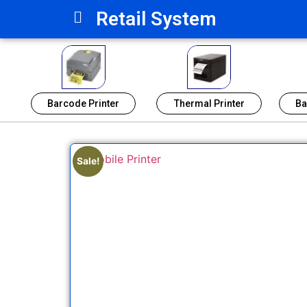
Retail System
Barcode Printer
Thermal Printer
Ba
Sale!