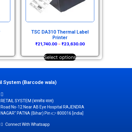
r
TSC DA310 Thermal Label
Printer
₹
21,740.00
–
₹
23,630.00
Select options
il System (Barcode wala)
RETAIL SYSTEM (बारकोड वाला)
Road No-12 Near AB Eye Hospital RAJENDRA
NAGAR" PATNA (Bihar) Pin 👉 800016 [india]
Connect With Whatsapp